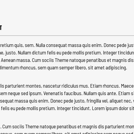
T
retium quis, sem. Nulla consequat massa quis enim. Donec pede justo, f
ae, justo. Nullam dictum felis eu pede mollis pretium. Integer tincid
r. Aenean massa. Cum sociis Theme natoque penatibus et magnis dis
ndimentum rhoncus, sem quam semper libero, sit amet adipiscing.
s parturient montes, nascetur ridiculus mus. Etiam rhoncus. Maec
em neque sed ipsum. Venenatis faucibus. Nullam quis ante. Etiam sit 
sequat massa quis enim. Donec pede justo, fringilla vel, aliquet nec, 
 felis eu pede mollis pretium. Integer tincidunt. Lorem ipsum dolor si
 Cum sociis Theme natoque penatibus et magnis dis parturient mont
ncus, sem quam semper libero, sit amet adipiscing sem neque sed i