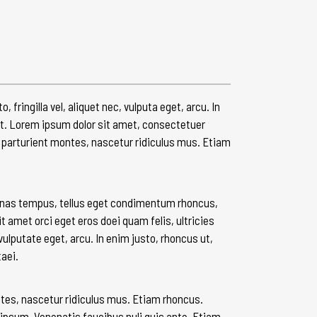
ringilla vel, aliquet nec, vulputa eget, arcu. In
unt. Lorem ipsum dolor sit amet, consectetuer
 parturient montes, nascetur ridiculus mus. Etiam
enas tempus, tellus eget condimentum rhoncus,
amet orci eget eros doei quam felis, ultricies
vulputate eget, arcu. In enim justo, rhoncus ut,
taei.
es, nascetur ridiculus mus. Etiam rhoncus.
psum. Venenatis faucibus nuli quis ante. Etiam