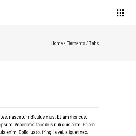
Home
/
Elements
/
Tabs
es, nascetur ridiculus mus. Etiam rhoncus.
psum. Venenatis faucibus nuli quis ante. Etiam
 enim. Dolic justo, fringilla vel, aliquet nec,